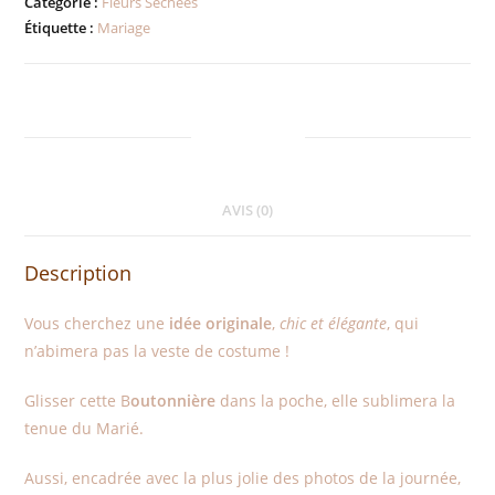
Catégorie :
Fleurs Séchées
Étiquette :
Mariage
DESCRIPTION
AVIS (0)
Description
Vous cherchez une
idée originale
,
chic et élégante
, qui
n’abimera pas la veste de costume !
Glisser cette B
outonnière
dans la poche, elle sublimera la
tenue du Marié.
Aussi, encadrée avec la plus jolie des photos de la journée,